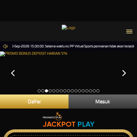
ampai 30-Sep-2026 15.00.00. Selama waktu ini, PP Virtual Sports permainan tidak akan tersedi
Daftar
Masuk
JACKPOT
PLAY