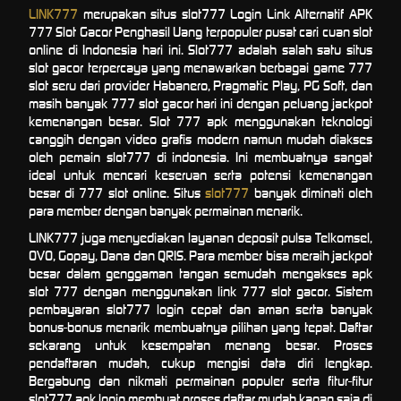
LINK777
merupakan situs slot777 Login Link Alternatif APK
777 Slot Gacor Penghasil Uang terpopuler pusat cari cuan slot
online di Indonesia hari ini. Slot777 adalah salah satu situs
slot gacor terpercaya yang menawarkan berbagai game 777
slot seru dari provider Habanero, Pragmatic Play, PG Soft, dan
masih banyak 777 slot gacor hari ini dengan peluang jackpot
kemenangan besar. Slot 777 apk menggunakan teknologi
canggih dengan video grafis modern namun mudah diakses
oleh pemain slot777 di indonesia. Ini membuatnya sangat
ideal untuk mencari keseruan serta potensi kemenangan
besar di 777 slot online. Situs
slot777
banyak diminati oleh
para member dengan banyak permainan menarik.
LINK777 juga menyediakan layanan deposit pulsa Telkomsel,
OVO, Gopay, Dana dan QRIS. Para member bisa meraih jackpot
besar dalam genggaman tangan semudah mengakses apk
slot 777 dengan menggunakan link 777 slot gacor. Sistem
pembayaran slot777 login cepat dan aman serta banyak
bonus-bonus menarik membuatnya pilihan yang tepat. Daftar
sekarang untuk kesempatan menang besar. Proses
pendaftaran mudah, cukup mengisi data diri lengkap.
Bergabung dan nikmati permainan populer serta fitur-fitur
slot777 apk login membuat proses daftar mudah kapan saja di