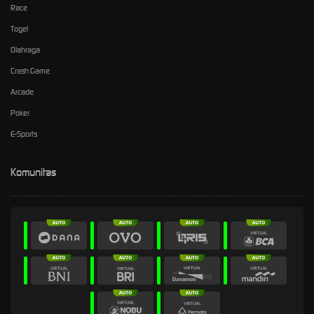
Race
Togel
Olahraga
Crash Game
Arcade
Poker
E-Sports
Komunitas